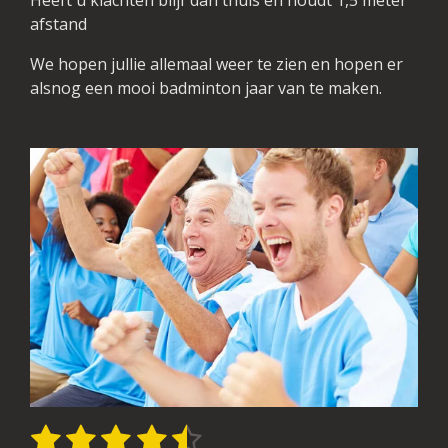
Heeft u klachten blijf dan thuis en houdt 1,5 meter
afstand
We hopen jullie allemaal weer te zien en hopen er
alsnog een mooi badminton jaar van te maken.
1
2
3
4
5
S
R